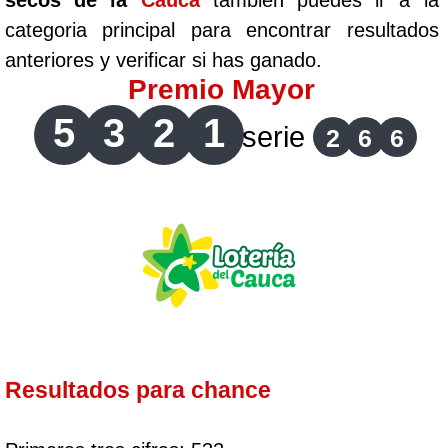
secos de la
Cauca
tambien puedes ir a la
categoria principal para encontrar resultados
anteriores y verificar si has ganado.
Premio Mayor
5
3
2
1
serie
2
6
6
Resultados para chance