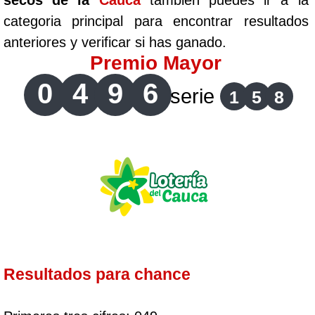
secos de la
Cauca
tambien puedes ir a la
categoria principal para encontrar resultados
anteriores y verificar si has ganado.
Premio Mayor
0
4
9
6
serie
1
5
8
Resultados para chance