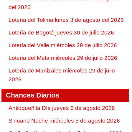
del 2026
Lotería del Tolima lunes 3 de agosto del 2026
Lotería de Bogotá jueves 30 de julio 2026
Lotería del Valle miércoles 29 de julio 2026
Lotería del Meta miércoles 29 de julio 2026
Lotería de Manizales miércoles 29 de julio
2026
Chances Diarios
Antioqueñita Día jueves 6 de agosto 2026
Sinuano Noche miércoles 5 de agosto 2026