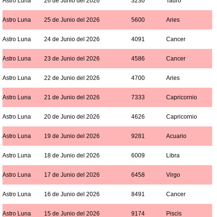
Astro Luna
26 de Junio del 2026
3230
Tauro
Astro Luna
25 de Junio del 2026
5600
Aries
Astro Luna
24 de Junio del 2026
4091
Cancer
Astro Luna
23 de Junio del 2026
4586
Cancer
Astro Luna
22 de Junio del 2026
4700
Aries
Astro Luna
21 de Junio del 2026
7333
Capricornio
Astro Luna
20 de Junio del 2026
4626
Capricornio
Astro Luna
19 de Junio del 2026
9281
Acuario
Astro Luna
18 de Junio del 2026
6009
Libra
Astro Luna
17 de Junio del 2026
6458
Virgo
Astro Luna
16 de Junio del 2026
8491
Cancer
Astro Luna
15 de Junio del 2026
9174
Piscis