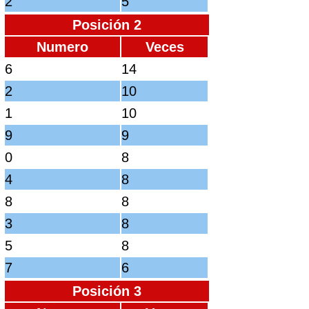
2
5
Posición 2
Numero
Veces
6
14
2
10
1
10
9
9
0
8
4
8
8
8
3
8
5
8
7
6
Posición 3