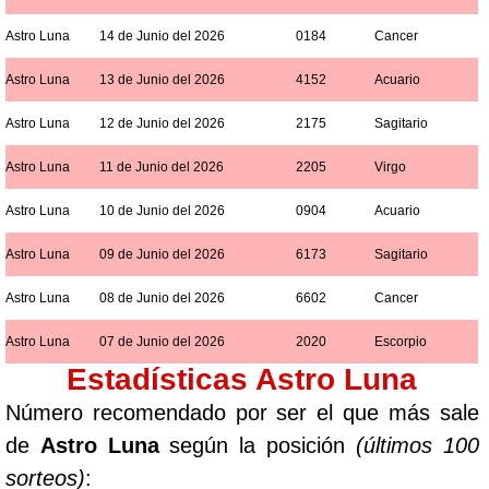
Astro Luna
14 de Junio del 2026
0184
Cancer
Astro Luna
13 de Junio del 2026
4152
Acuario
Astro Luna
12 de Junio del 2026
2175
Sagitario
Astro Luna
11 de Junio del 2026
2205
Virgo
Astro Luna
10 de Junio del 2026
0904
Acuario
Astro Luna
09 de Junio del 2026
6173
Sagitario
Astro Luna
08 de Junio del 2026
6602
Cancer
Astro Luna
07 de Junio del 2026
2020
Escorpio
Estadísticas Astro Luna
Número recomendado por ser el que más sale
de
Astro Luna
según la posición
(últimos 100
sorteos)
: