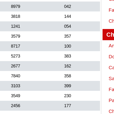
8979
042
Fa
3818
144
Ch
1241
054
Ch
3579
357
An
8717
100
5273
383
D
2677
162
Ca
7840
358
Sa
3103
399
Fa
3549
230
Pa
2456
177
Ch