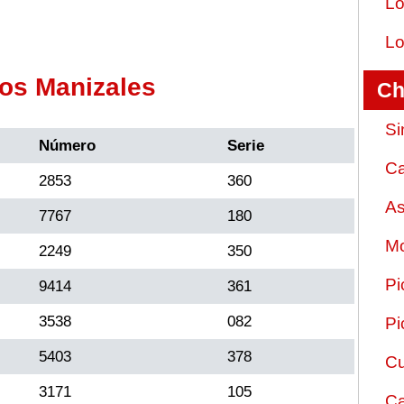
Lo
Lo
os Manizales
Ch
Si
Número
Serie
Ca
2853
360
As
7767
180
Mo
2249
350
Pi
9414
361
3538
082
Pi
5403
378
Cu
3171
105
Ca