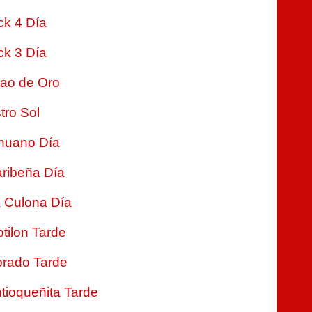
ck 4 Día
ck 3 Día
jao de Oro
tro Sol
nuano Día
ribeña Día
 Culona Día
tilon Tarde
rado Tarde
tioqueñita Tarde