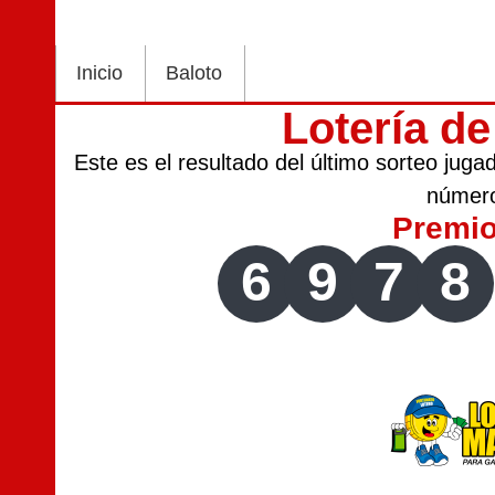
Inicio
Baloto
Lotería d
Este es el resultado del último sorteo jug
númer
Premi
6
9
7
8