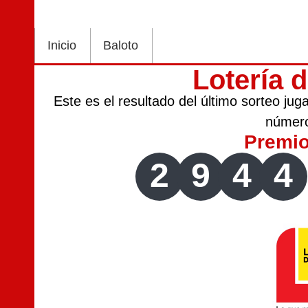
Inicio
Baloto
Lotería 
Este es el resultado del último sorteo ju
númer
Premi
2
9
4
4