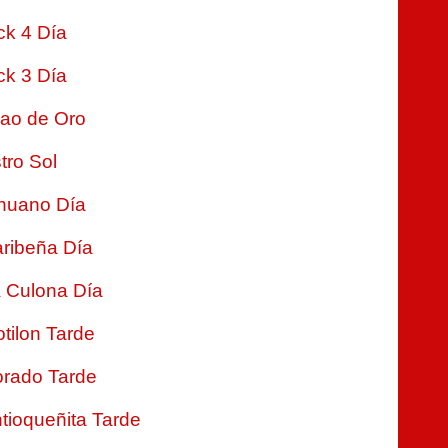
ck 4 Día
ck 3 Día
jao de Oro
tro Sol
nuano Día
ribeña Día
 Culona Día
tilon Tarde
rado Tarde
tioqueñita Tarde