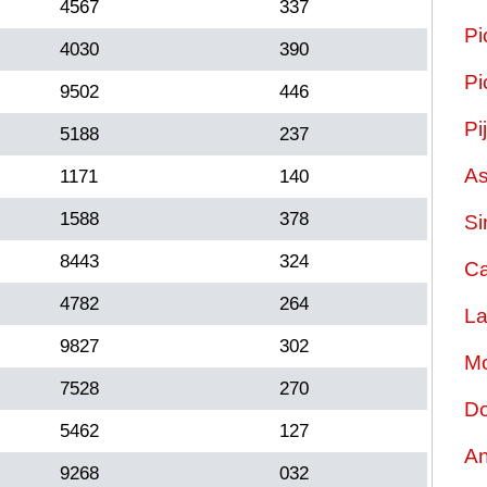
4567
337
Pi
4030
390
Pi
9502
446
Pi
5188
237
As
1171
140
1588
378
Si
8443
324
Ca
4782
264
La
9827
302
Mo
7528
270
Do
5462
127
An
9268
032