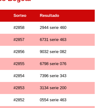
Sorteo
Resultado
#2858
2944 serie 460
#2857
6731 serie 463
#2856
9032 serie 082
#2855
6798 serie 076
#2854
7396 serie 343
#2853
3134 serie 200
#2852
0554 serie 463