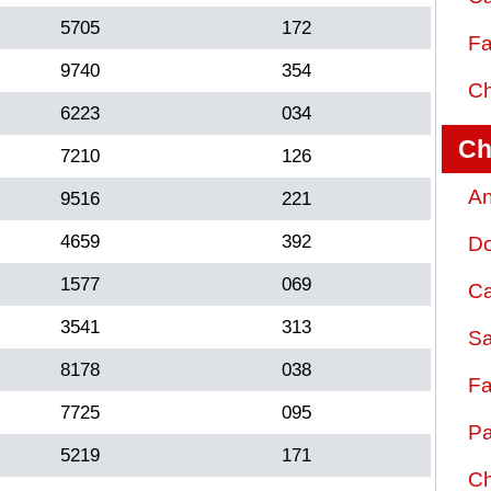
5705
172
Fa
9740
354
Ch
6223
034
Ch
7210
126
An
9516
221
4659
392
D
1577
069
Ca
3541
313
Sa
8178
038
Fa
7725
095
Pa
5219
171
Ch