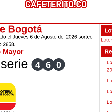
de Bogotá
Lo
gado el Jueves 6 de Agosto del 2026 sorteo
Lote
o 2858.
o Mayor
Re
serie
4
6
0
Lo
2
Lo
Lo
Lo