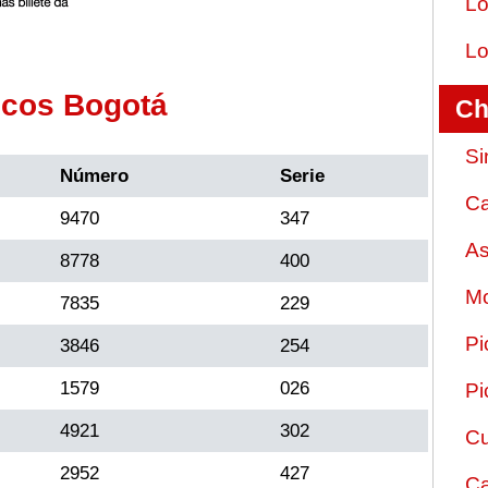
Lo
Lo
ecos Bogotá
Ch
Si
Número
Serie
Ca
9470
347
As
8778
400
Mo
7835
229
Pi
3846
254
1579
026
Pi
4921
302
Cu
2952
427
Ca