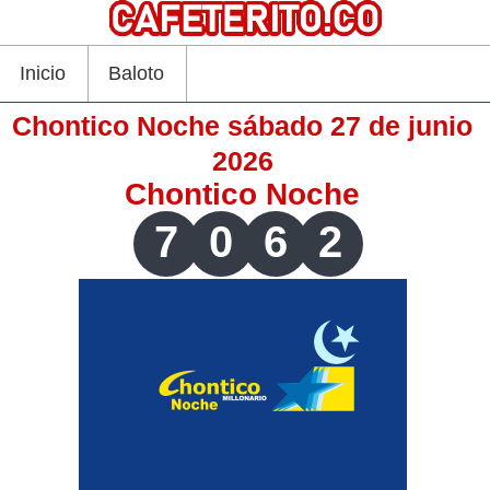
Inicio
Baloto
Chontico Noche sábado 27 de junio
2026
Chontico Noche
7
0
6
2