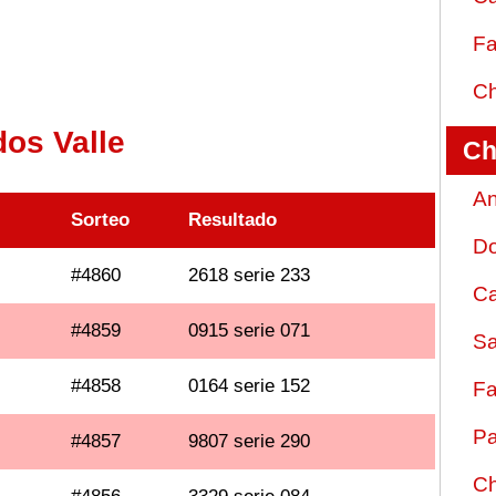
Fa
Ch
dos Valle
Ch
An
Sorteo
Resultado
D
#4860
2618 serie 233
Ca
#4859
0915 serie 071
Sa
#4858
0164 serie 152
Fa
Pa
#4857
9807 serie 290
Ch