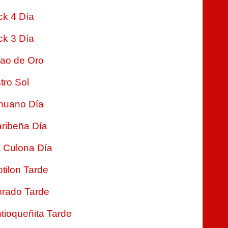
ck 4 Día
ck 3 Día
jao de Oro
tro Sol
nuano Día
ribeña Día
 Culona Día
tilon Tarde
rado Tarde
tioqueñita Tarde