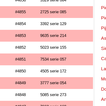
#4856
3329 serie 084
Pi
#4855
2725 serie 085
Pi
#4854
3392 serie 129
Pi
#4853
9635 serie 214
As
#4852
5023 serie 155
Si
Ca
#4851
7534 serie 057
La
#4850
4505 serie 172
Mo
#4849
3777 serie 054
Do
#4848
5085 serie 273
An