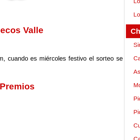
Lo
Lo
ecos Valle
Ch
Si
m, cuando es miércoles festivo el sorteo se
Ca
As
 Premios
Mo
Pi
Pi
Cu
Ca