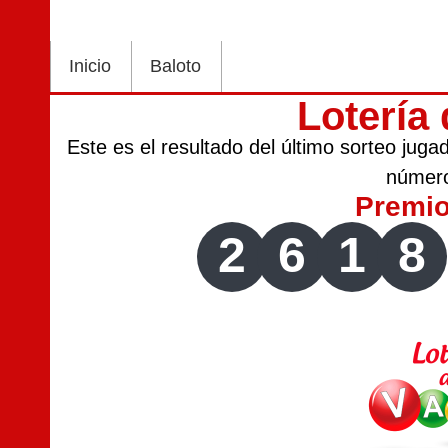
Inicio
Baloto
Lotería 
Este es el resultado del último sorteo jug
númer
Premi
2
6
1
8