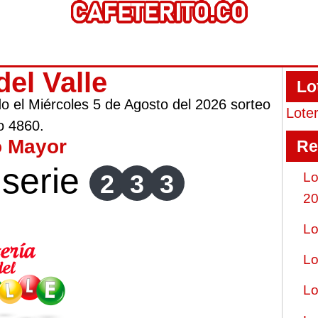
del Valle
Lo
ado el Miércoles 5 de Agosto del 2026 sorteo
Lote
o 4860.
o Mayor
Re
serie
2
3
3
Lo
2
Lo
Lo
Lo