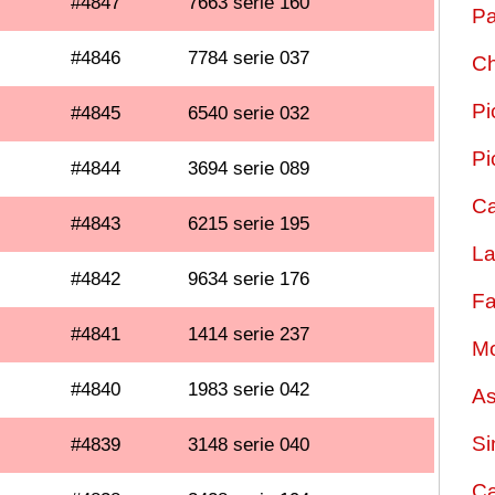
#4847
7663 serie 160
Pa
#4846
7784 serie 037
Ch
Pi
#4845
6540 serie 032
Pi
#4844
3694 serie 089
Ca
#4843
6215 serie 195
La
#4842
9634 serie 176
Fa
#4841
1414 serie 237
Mo
#4840
1983 serie 042
As
Si
#4839
3148 serie 040
Ca