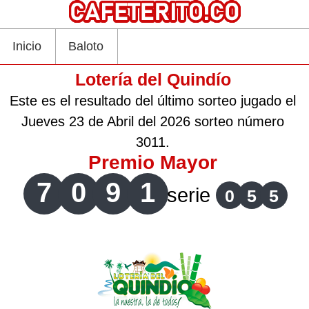
Inicio
Baloto
Lotería del Quindío
Este es el resultado del último sorteo jugado el
Jueves 23 de Abril del 2026 sorteo número
3011.
Premio Mayor
7
0
9
1
serie
0
5
5