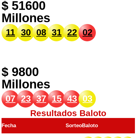
$ 51600
Millones
11
30
08
31
22
02
$ 9800
Millones
07
23
37
15
43
03
Resultados Baloto
Fecha
Sorteo
Baloto