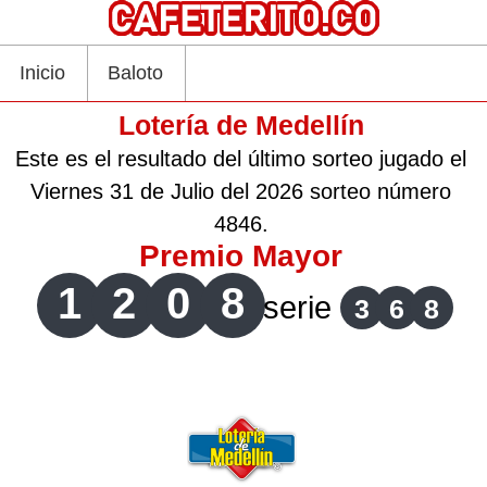
Inicio
Baloto
Lotería de Medellín
Este es el resultado del último sorteo jugado el
Viernes 31 de Julio del 2026 sorteo número
4846.
Premio Mayor
1
2
0
8
serie
3
6
8