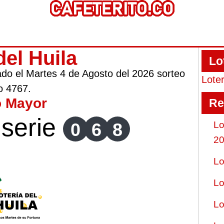
del Huila
Lo
gado el Martes 4 de Agosto del 2026 sorteo
Lote
o 4767.
o Mayor
Re
serie
0
6
8
Lo
2
Lo
Lo
Lo