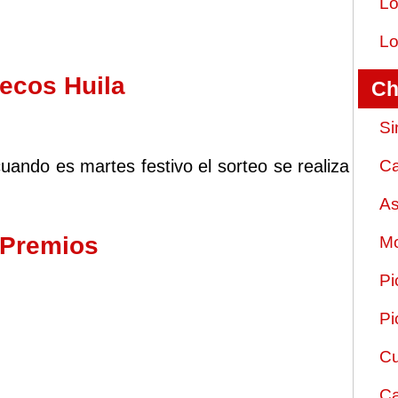
Lo
Lo
ecos Huila
Ch
Si
uando es martes festivo el sorteo se realiza
Ca
As
 Premios
Mo
Pi
Pi
Cu
Ca