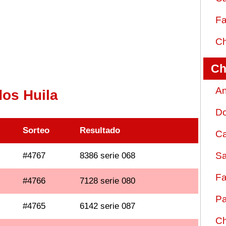
Fa
Ch
Ch
An
dos Huila
D
Sorteo
Resultado
Ca
Sa
#4767
8386 serie 068
Fa
#4766
7128 serie 080
Pa
#4765
6142 serie 087
Ch