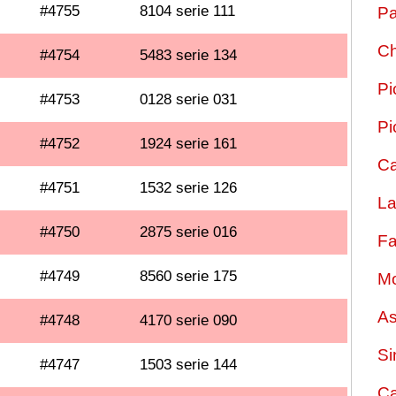
#4755
8104 serie 111
Pa
Ch
#4754
5483 serie 134
Pi
#4753
0128 serie 031
Pi
#4752
1924 serie 161
Ca
#4751
1532 serie 126
La
#4750
2875 serie 016
Fa
#4749
8560 serie 175
Mo
As
#4748
4170 serie 090
Si
#4747
1503 serie 144
Ca