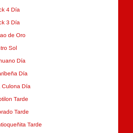
ck 4 Día
ck 3 Día
jao de Oro
tro Sol
nuano Día
ribeña Día
 Culona Día
tilon Tarde
rado Tarde
tioqueñita Tarde