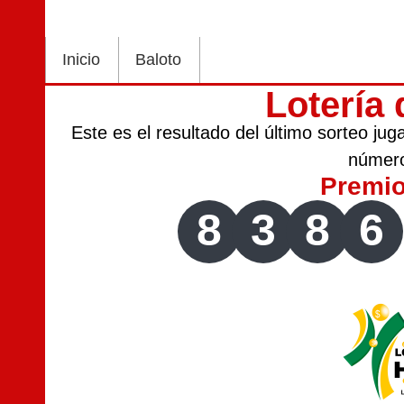
Inicio
Baloto
Lotería 
Este es el resultado del último sorteo ju
númer
Premi
8
3
8
6