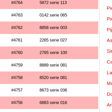
#4764
5872 serie 113
Pi
#4763
0142 serie 065
Pi
#4762
8858 serie 003
Pi
#4761
2265 serie 027
As
Si
#4760
2765 serie 100
Ca
#4759
8889 serie 081
La
#4758
8520 serie 081
Mo
#4757
8673 serie 036
Do
#4756
6883 serie 016
An