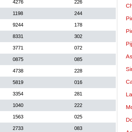
4276
226
Ch
1198
244
Pi
9244
178
Pi
8331
302
Pi
3771
072
As
0875
085
Si
4738
228
Ca
5819
016
3354
281
La
1040
222
Mo
1563
025
Do
2733
083