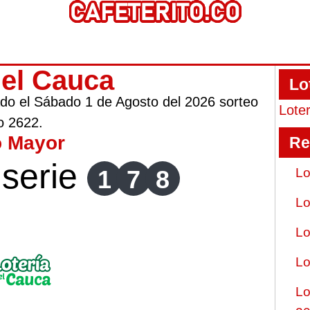
del Cauca
Lo
gado el Sábado 1 de Agosto del 2026 sorteo
Lote
o 2622.
o Mayor
Re
serie
1
7
8
Lo
Lo
Lo
Lo
Lo