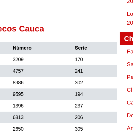
2
Lo
2
ecos Cauca
Ch
Número
Serie
Fa
3209
170
Sa
4757
241
Pa
8986
302
Ch
9595
194
Ca
1396
237
Do
6813
206
An
2650
305