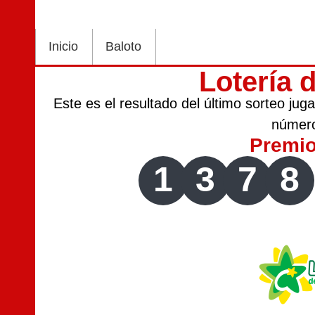
Inicio
Baloto
Lotería 
Este es el resultado del último sorteo ju
númer
Premi
1
3
7
8