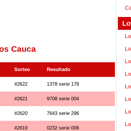
Ca
Lo
Lo
dos Cauca
Lo
Lo
Sorteo
Resultado
Lo
#2622
1378 serie 178
Lo
#2621
9708 serie 004
Lo
Lo
#2620
7643 serie 296
Lo
#2619
0232 serie 006