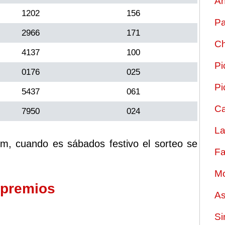
An
1202
156
Pa
2966
171
Ch
4137
100
Pi
0176
025
Pi
5437
061
Ca
7950
024
La
m, cuando es sábados festivo el sorteo se
Fa
Mo
 premios
As
Si