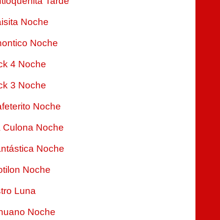
tioqueñita Tarde
isita Noche
ontico Noche
ck 4 Noche
ck 3 Noche
feterito Noche
 Culona Noche
ntástica Noche
tilon Noche
tro Luna
nuano Noche