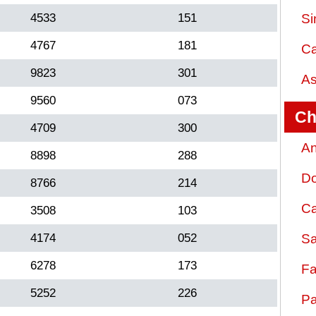
4533
151
Si
4767
181
Ca
9823
301
As
9560
073
Ch
4709
300
An
8898
288
D
8766
214
Ca
3508
103
4174
052
Sa
6278
173
Fa
5252
226
Pa