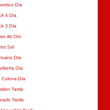
ontico Día
ck 4 Día
ck 3 Día
jao de Oro
tro Sol
nuano Día
ribeña Día
 Culona Día
tilon Tarde
rado Tarde