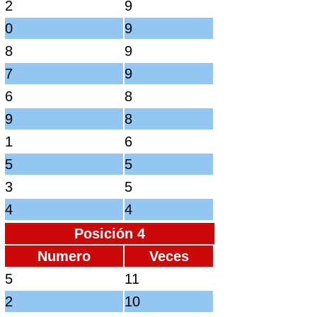
2
9
0
9
8
9
7
9
6
8
9
8
1
6
5
5
3
5
4
4
Posición 4
Numero
Veces
5
11
2
10