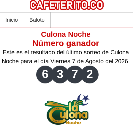
Inicio
Baloto
Culona Noche
Número ganador
Este es el resultado del último sorteo de Culona
Noche para el día Viernes 7 de Agosto del 2026.
6
3
7
2