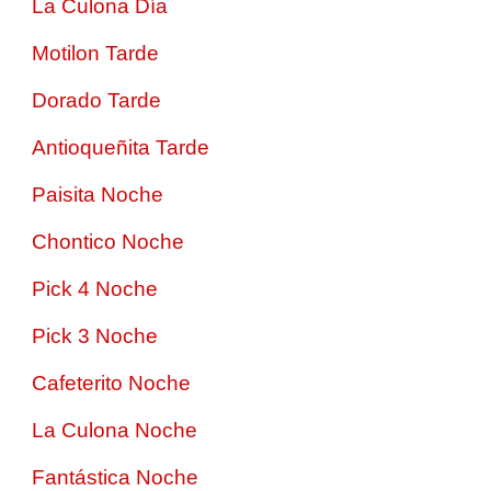
La Culona Día
Motilon Tarde
Dorado Tarde
Antioqueñita Tarde
Paisita Noche
Chontico Noche
Pick 4 Noche
Pick 3 Noche
Cafeterito Noche
La Culona Noche
Fantástica Noche