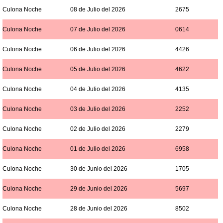
Culona Noche
08 de Julio del 2026
2675
Culona Noche
07 de Julio del 2026
0614
Culona Noche
06 de Julio del 2026
4426
Culona Noche
05 de Julio del 2026
4622
Culona Noche
04 de Julio del 2026
4135
Culona Noche
03 de Julio del 2026
2252
Culona Noche
02 de Julio del 2026
2279
Culona Noche
01 de Julio del 2026
6958
Culona Noche
30 de Junio del 2026
1705
Culona Noche
29 de Junio del 2026
5697
Culona Noche
28 de Junio del 2026
8502