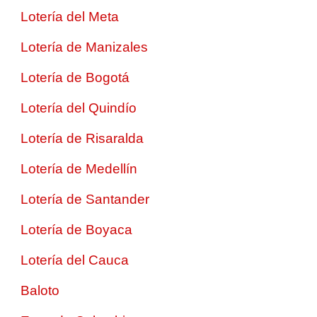
Lotería del Meta
Lotería de Manizales
Lotería de Bogotá
Lotería del Quindío
Lotería de Risaralda
Lotería de Medellín
Lotería de Santander
Lotería de Boyaca
Lotería del Cauca
Baloto