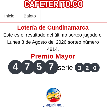
Inicio
Baloto
Lotería de Cundinamarca
Este es el resultado del último sorteo jugado el
Lunes 3 de Agosto del 2026 sorteo número
4814.
Premio Mayor
4
7
5
7
serie
3
2
0