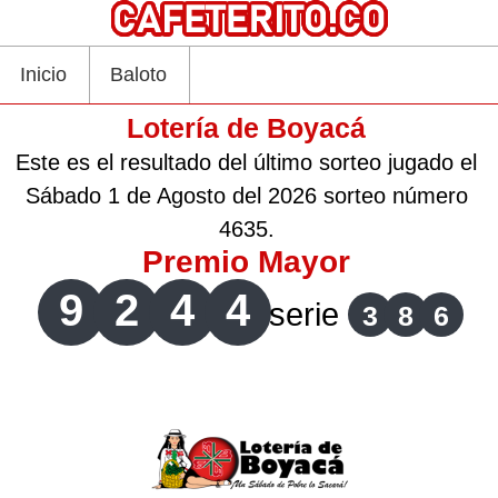
Inicio
Baloto
Lotería de Boyacá
Este es el resultado del último sorteo jugado el
Sábado 1 de Agosto del 2026 sorteo número
4635.
Premio Mayor
9
2
4
4
serie
3
8
6