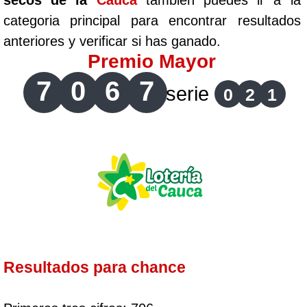
secos de la
Cauca
tambien puedes ir a la
categoria principal para encontrar resultados
anteriores y verificar si has ganado.
Premio Mayor
7
0
6
7
serie
0
2
1
Resultados para chance