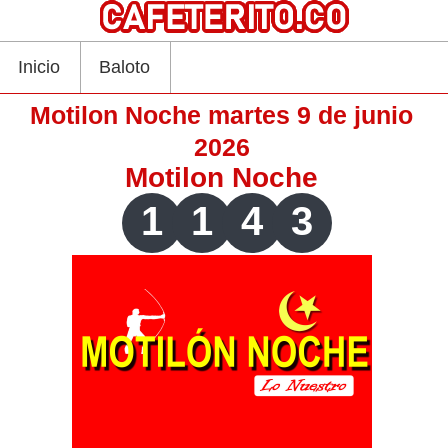
Inicio
Baloto
Motilon Noche martes 9 de junio
2026
Motilon Noche
1
1
4
3