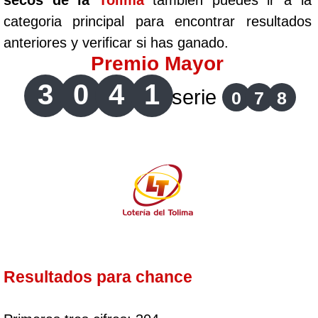
secos de la
Tolima
tambien puedes ir a la
categoria principal para encontrar resultados
anteriores y verificar si has ganado.
Premio Mayor
3
0
4
1
serie
0
7
8
Resultados para chance