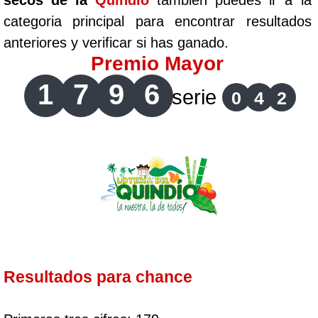
secos de la
Quindío
tambien puedes ir a la
categoria principal para encontrar resultados
anteriores y verificar si has ganado.
Premio Mayor
1
7
9
6
serie
0
4
2
Resultados para chance