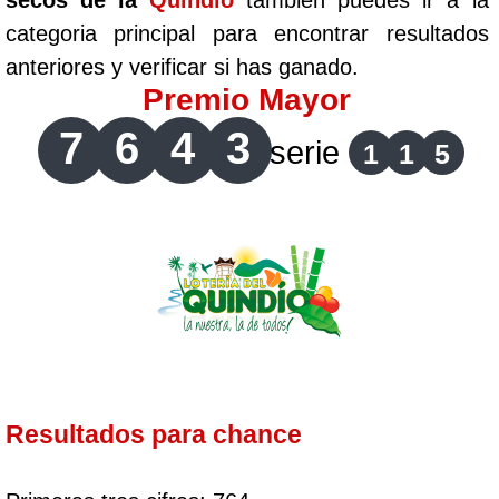
secos de la
Quindío
tambien puedes ir a la
categoria principal para encontrar resultados
anteriores y verificar si has ganado.
Premio Mayor
7
6
4
3
serie
1
1
5
Resultados para chance