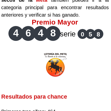
secos de la
Meta
tambien puedes ir a la
categoria principal para encontrar resultados
anteriores y verificar si has ganado.
Premio Mayor
4
6
4
8
serie
0
5
8
Resultados para chance