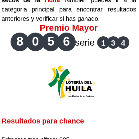
secos de la
Huila
tambien puedes ir a la
categoria principal para encontrar resultados
anteriores y verificar si has ganado.
Premio Mayor
8
0
5
6
serie
1
3
4
Resultados para chance