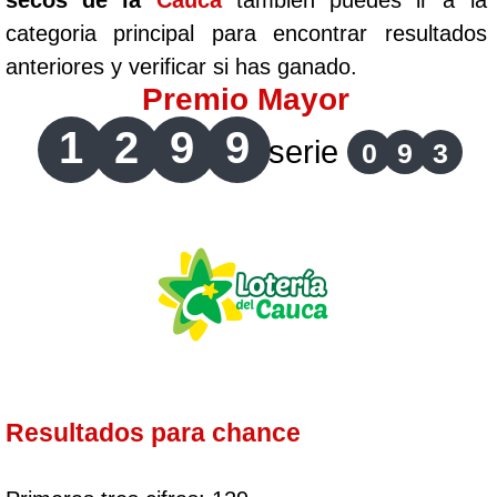
secos de la
Cauca
tambien puedes ir a la
categoria principal para encontrar resultados
anteriores y verificar si has ganado.
Premio Mayor
1
2
9
9
serie
0
9
3
Resultados para chance