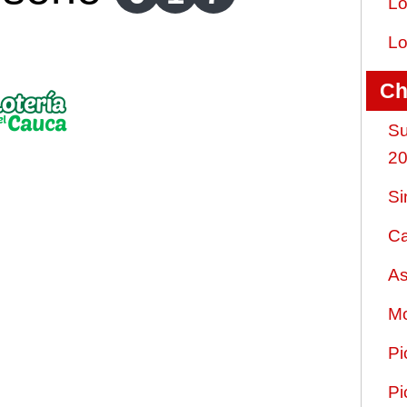
Lo
Lo
Ch
Su
2
Si
Ca
As
Mo
Pi
Pi