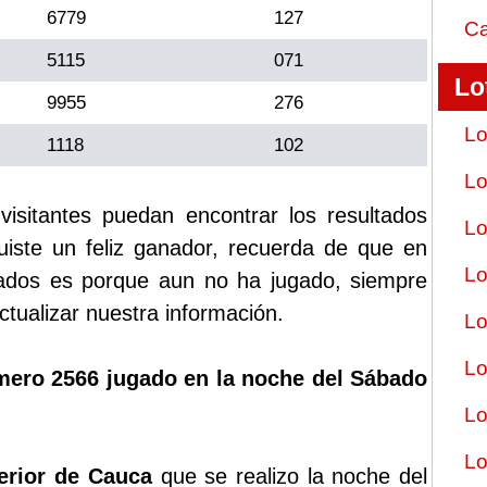
6779
127
Ca
5115
071
Lo
9955
276
Lo
1118
102
Lo
sitantes puedan encontrar los resultados
Lo
fuiste un feliz ganador, recuerda de que en
Lo
tados es porque aun no ha jugado, siempre
tualizar nuestra información.
Lo
Lo
mero 2566 jugado en la noche del Sábado
Lo
Lo
terior de Cauca
que se realizo la noche del