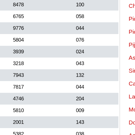
8478
100
Ch
6765
058
Pi
9776
044
Pi
5804
076
Pi
3939
024
As
3218
043
Si
7943
132
Ca
7817
044
La
4746
204
Mo
5810
009
2001
143
Do
5382
038