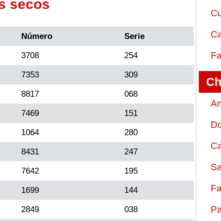
s secos
Cu
Ca
Número
Serie
Fa
3708
254
7353
309
Ch
8817
068
An
7469
151
D
1064
280
Ca
8431
247
Sa
7642
195
Fa
1699
144
Pa
2849
038