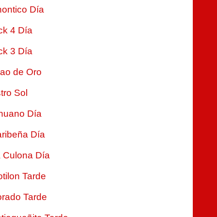
ontico Día
ck 4 Día
ck 3 Día
jao de Oro
tro Sol
nuano Día
ribeña Día
 Culona Día
tilon Tarde
rado Tarde