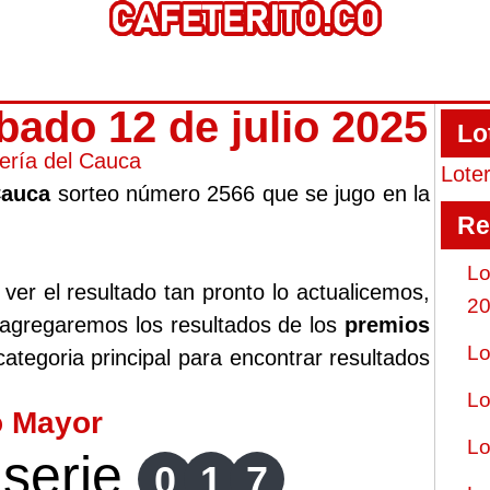
bado 12 de julio 2025
Lo
ería del Cauca
Lote
Cauca
sorteo número 2566 que se jugo en la
Re
Lo
er el resultado tan pronto lo actualicemos,
2
 agregaremos los resultados de los
premios
Lo
ategoria principal para encontrar resultados
Lo
o Mayor
Lo
serie
0
1
7