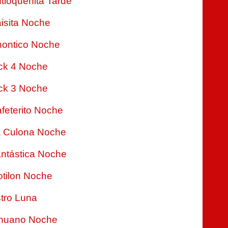
tioqueñita Tarde
isita Noche
ontico Noche
ck 4 Noche
ck 3 Noche
feterito Noche
 Culona Noche
ntástica Noche
tilon Noche
tro Luna
nuano Noche