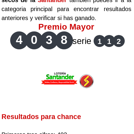
secos de la
Santander
tambien puedes ir a la
categoria principal para encontrar resultados
anteriores y verificar si has ganado.
Premio Mayor
4
0
3
8
serie
1
1
2
Resultados para chance