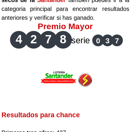
secos de la
Santander
tambien puedes ir a la
categoria principal para encontrar resultados
anteriores y verificar si has ganado.
Premio Mayor
4
2
7
8
serie
0
3
7
Resultados para chance