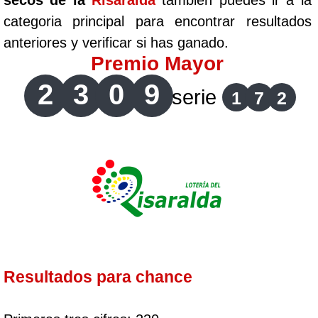
secos de la
Risaralda
tambien puedes ir a la
categoria principal para encontrar resultados
anteriores y verificar si has ganado.
Premio Mayor
2
3
0
9
serie
1
7
2
Resultados para chance