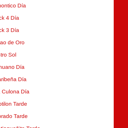
ontico Día
ck 4 Día
ck 3 Día
jao de Oro
tro Sol
nuano Día
ribeña Día
 Culona Día
tilon Tarde
rado Tarde