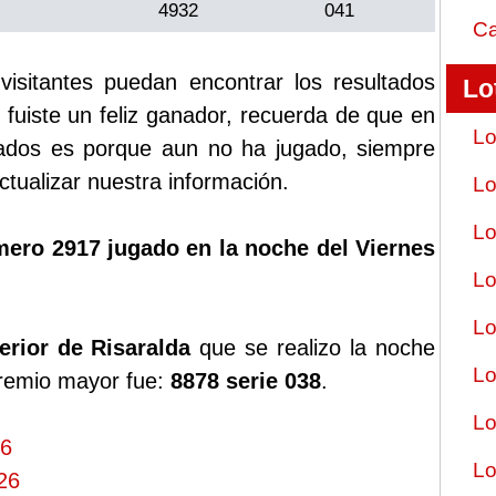
4932
041
Ca
sitantes puedan encontrar los resultados
Lo
i fuiste un feliz ganador, recuerda de que en
Lo
tados es porque aun no ha jugado, siempre
tualizar nuestra información.
Lo
Lo
mero 2917 jugado en la noche del Viernes
Lo
Lo
erior de Risaralda
que se realizo la noche
Lo
premio mayor fue:
8878 serie 038
.
Lo
26
Lo
26