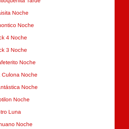
tioqueñita Tarde
isita Noche
ontico Noche
ck 4 Noche
ck 3 Noche
feterito Noche
 Culona Noche
ntástica Noche
tilon Noche
tro Luna
nuano Noche