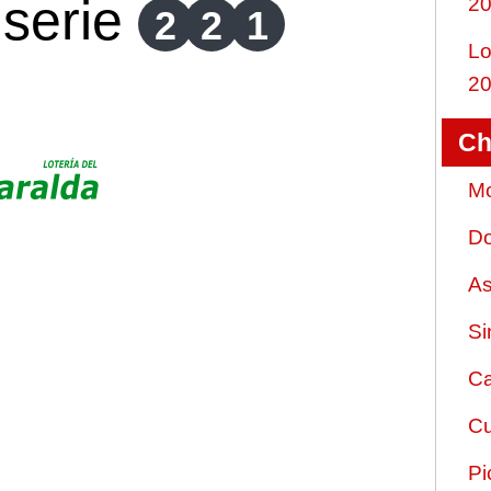
serie
2
2
2
1
Lo
2
Ch
Mo
Do
As
Si
Ca
Cu
Pi