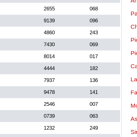
An
2655
068
Pa
9139
096
Ch
4860
243
Pi
7430
069
Pi
8014
017
Ca
4444
182
La
7937
136
9478
141
Fa
2546
007
Mo
0739
063
As
1232
249
Si