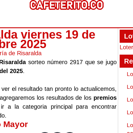
alda viernes 19 de
Lo
bre 2025
Lote
ría de Risaralda
Re
Risaralda
sorteo número 2917 que se jugo
del 2025
.
Lo
Lo
er el resultado tan pronto lo actualicemos,
 agregaremos los resultados de los
premios
Lo
 a la categoria principal para encontrar
Lo
do.
o Mayor
Lo