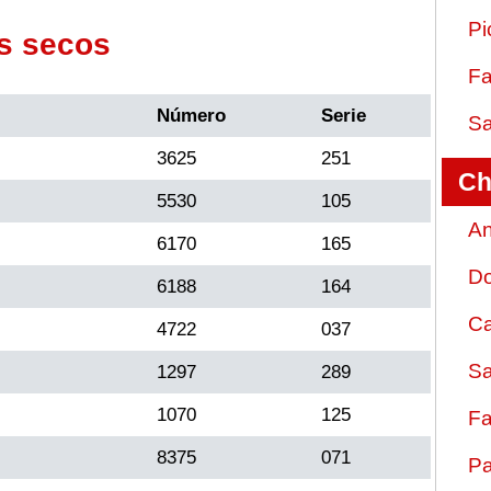
Pi
s secos
Fa
Número
Serie
Sa
3625
251
Ch
5530
105
An
6170
165
D
6188
164
Ca
4722
037
Sa
1297
289
1070
125
Fa
8375
071
Pa