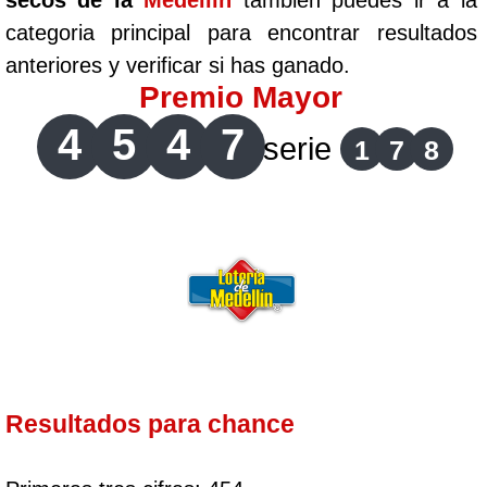
secos de la
Medellín
tambien puedes ir a la
categoria principal para encontrar resultados
anteriores y verificar si has ganado.
Premio Mayor
4
5
4
7
serie
1
7
8
Resultados para chance