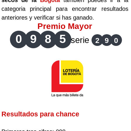
secos de la
Bogotá
tambien puedes ir a la
categoria principal para encontrar resultados
anteriores y verificar si has ganado.
Premio Mayor
0
9
8
5
serie
2
9
0
Resultados para chance