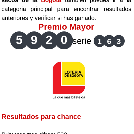
secos de la
Bogotá
tambien puedes ir a la
categoria principal para encontrar resultados
anteriores y verificar si has ganado.
Premio Mayor
5
9
2
0
serie
1
6
3
Resultados para chance