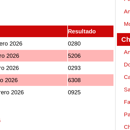
An
Mo
Resultado
Ch
ero 2026
0280
An
ro 2026
5206
D
ro 2026
0293
Ca
ro 2026
6308
Sa
rero 2026
0925
Fa
Pa
6
Ch