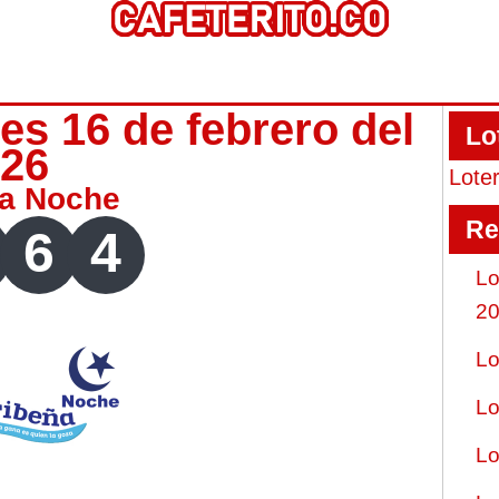
es 16 de febrero del
Lo
026
Lote
ña Noche
Re
6
4
Lo
2
Lo
Lo
Lo