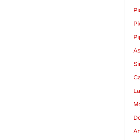
Pi
Pi
Pi
As
Si
Ca
La
Mo
Do
An