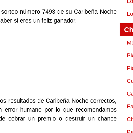
Lo
el sorteo número 7493 de su Caribeña Noche
Lo
ber si eres un feliz ganador.
Ch
Mo
Pi
Pi
Cu
Ca
los resultados de Caribeña Noche correctos,
Fa
ún error humano por lo que recomendamos
 de cobrar un premio o destruir un chance
Ch
Pa