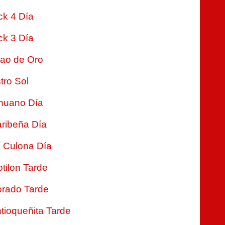
ck 4 Día
ck 3 Día
jao de Oro
tro Sol
nuano Día
ribeña Día
 Culona Día
tilon Tarde
rado Tarde
tioqueñita Tarde