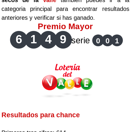
secos de la
Valle
tambien puedes ir a la
categoria principal para encontrar resultados
anteriores y verificar si has ganado.
Premio Mayor
6
1
4
9
serie
0
0
1
Resultados para chance