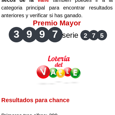
secos de la
Valle
tambien puedes ir a la
categoria principal para encontrar resultados
anteriores y verificar si has ganado.
Premio Mayor
3
9
9
7
serie
2
7
5
Resultados para chance