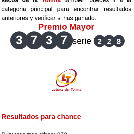
secos de la
Tolima
tambien puedes ir a la
categoria principal para encontrar resultados
anteriores y verificar si has ganado.
Premio Mayor
3
7
3
7
serie
2
2
8
Resultados para chance