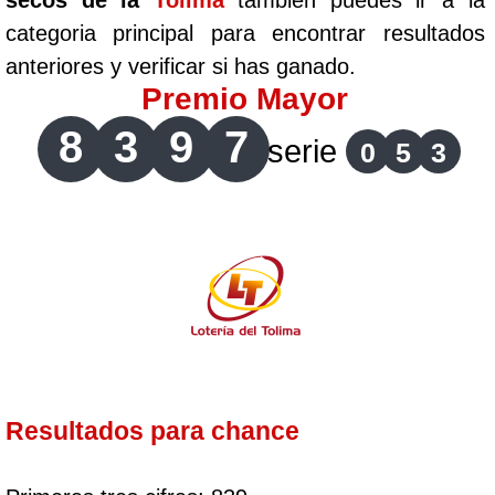
secos de la
Tolima
tambien puedes ir a la
categoria principal para encontrar resultados
anteriores y verificar si has ganado.
Premio Mayor
8
3
9
7
serie
0
5
3
Resultados para chance