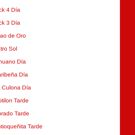
ck 4 Día
ck 3 Día
jao de Oro
tro Sol
nuano Día
ribeña Día
 Culona Día
tilon Tarde
rado Tarde
tioqueñita Tarde