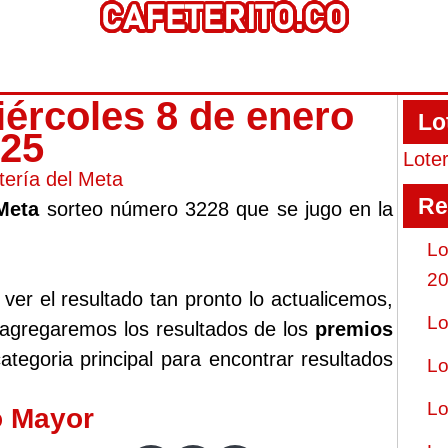
iércoles 8 de enero
Lo
025
Lote
tería del Meta
Re
 Meta
sorteo número 3228 que se jugo en la
Lo
2
er el resultado tan pronto lo actualicemos,
Lo
 agregaremos los resultados de los
premios
ategoria principal para encontrar resultados
Lo
Lo
o Mayor