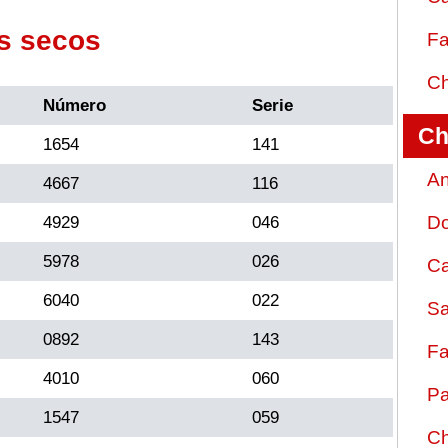
s secos
Fa
Ch
Número
Serie
Ch
1654
141
An
4667
116
D
4929
046
5978
026
Ca
6040
022
Sa
0892
143
Fa
4010
060
Pa
1547
059
Ch