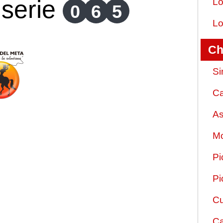
serie
Lo
0
6
5
Lo
Ch
Si
Ca
As
Mo
Pi
Pi
Cu
Ca