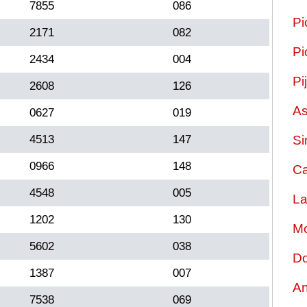
7855
086
Pi
2171
082
Pi
2434
004
Pi
2608
126
As
0627
019
4513
147
Si
0966
148
Ca
4548
005
La
1202
130
Mo
5602
038
Do
1387
007
An
7538
069