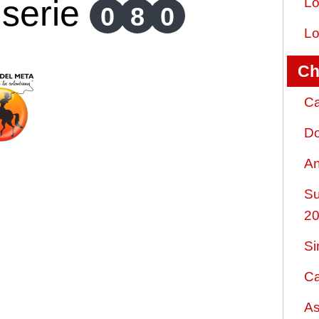
serie
Lo
0
8
0
Lo
Ch
Ca
Do
An
Su
2
Si
Ca
As