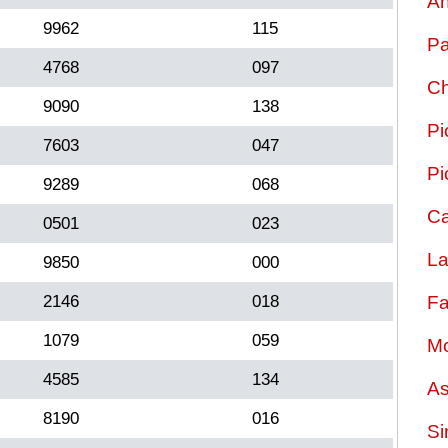
An
9962
115
Pa
4768
097
Ch
9090
138
Pi
7603
047
Pi
9289
068
Ca
0501
023
La
9850
000
2146
018
Fa
1079
059
Mo
4585
134
As
8190
016
Si