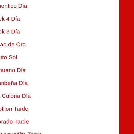
ontico Día
ck 4 Día
ck 3 Día
jao de Oro
tro Sol
nuano Día
ribeña Día
 Culona Día
tilon Tarde
rado Tarde