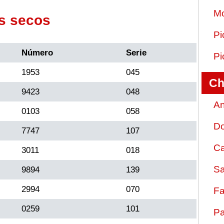
Mo
s secos
Pi
Número
Serie
Pi
1953
045
Ch
9423
048
An
0103
058
D
7747
107
Ca
3011
018
Sa
9894
139
2994
070
Fa
0259
101
Pa