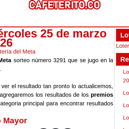
iércoles 25 de marzo
Lo
026
Lote
tería del Meta
Re
 Meta
sorteo número 3291 que se jugo en la
.
Lo
2
er el resultado tan pronto lo actualicemos,
Lo
 agregaremos los resultados de los
premios
ategoria principal para encontrar resultados
Lo
Lo
o Mayor