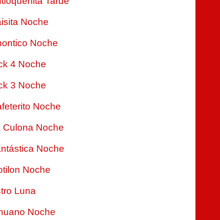
tioqueñita Tarde
isita Noche
ontico Noche
ck 4 Noche
ck 3 Noche
feterito Noche
 Culona Noche
ntástica Noche
tilon Noche
tro Luna
nuano Noche