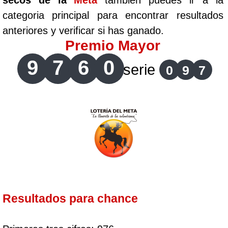
secos de la
Meta
tambien puedes ir a la
categoria principal para encontrar resultados
anteriores y verificar si has ganado.
Premio Mayor
9
7
6
0
serie
0
9
7
Resultados para chance