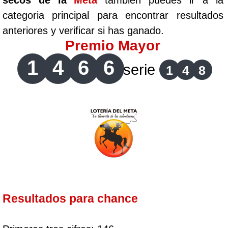
secos de la
Meta
tambien puedes ir a la
categoria principal para encontrar resultados
anteriores y verificar si has ganado.
Premio Mayor
1
4
6
6
serie
1
4
8
Resultados para chance