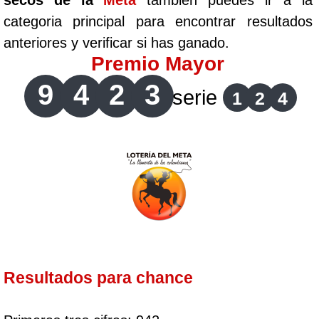
secos de la
Meta
tambien puedes ir a la
categoria principal para encontrar resultados
anteriores y verificar si has ganado.
Premio Mayor
9
4
2
3
serie
1
2
4
Resultados para chance