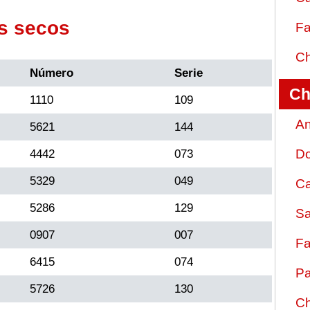
s secos
Fa
Ch
Número
Serie
Ch
1110
109
An
5621
144
D
4442
073
5329
049
Ca
5286
129
Sa
0907
007
Fa
6415
074
Pa
5726
130
Ch