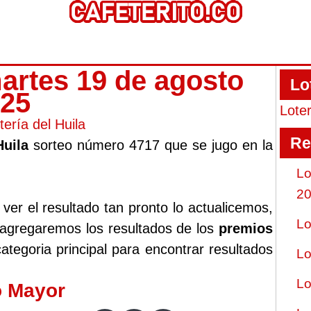
martes 19 de agosto
Lo
025
Lote
tería del Huila
Re
Huila
sorteo número 4717 que se jugo en la
Lo
2
er el resultado tan pronto lo actualicemos,
Lo
 agregaremos los resultados de los
premios
ategoria principal para encontrar resultados
Lo
Lo
o Mayor