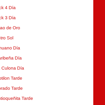
ck 4 Día
ck 3 Día
jao de Oro
tro Sol
nuano Día
ribeña Día
 Culona Día
tilon Tarde
rado Tarde
tioqueñita Tarde