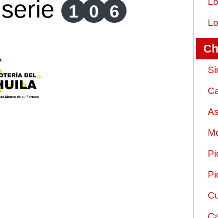
serie
Lo
1
0
6
Lo
Ch
Si
Ca
As
Mo
Pi
Pi
Cu
Ca