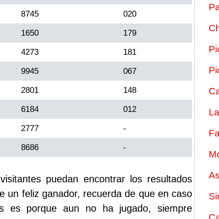
Pa
8745
020
Ch
1650
179
Pi
4273
181
Pi
9945
067
2801
148
Ca
6184
012
La
2777
-
Fa
8686
-
Mo
As
sitantes puedan encontrar los resultados
ste un feliz ganador, recuerda de que en caso
Si
os es porque aun no ha jugado, siempre
Ca