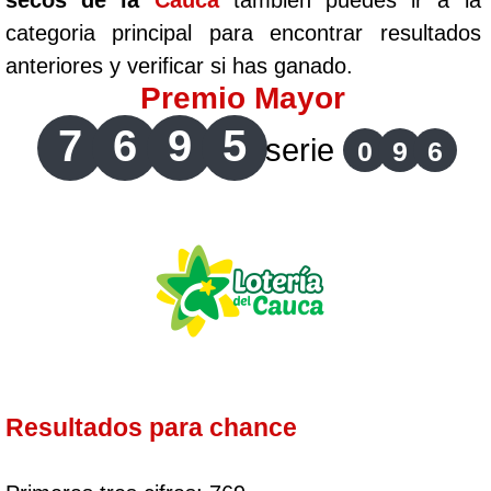
secos de la
Cauca
tambien puedes ir a la
categoria principal para encontrar resultados
anteriores y verificar si has ganado.
Premio Mayor
7
6
9
5
serie
0
9
6
Resultados para chance