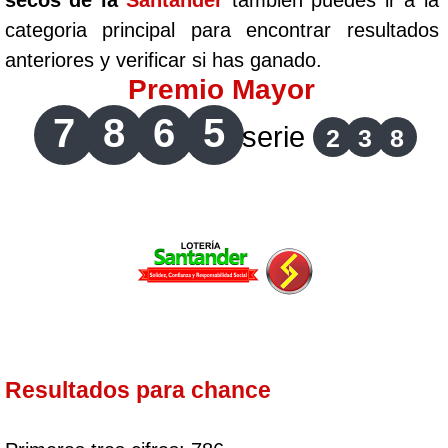
secos de la
Santander
tambien puedes ir a la
categoria principal para encontrar resultados
anteriores y verificar si has ganado.
Premio Mayor
7
8
6
5
serie
2
3
8
Resultados para chance