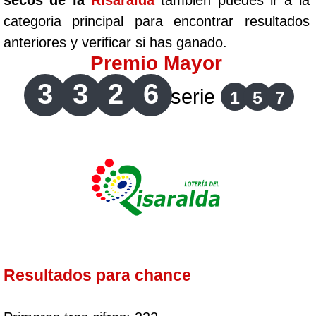
secos de la
Risaralda
tambien puedes ir a la
categoria principal para encontrar resultados
anteriores y verificar si has ganado.
Premio Mayor
3
3
2
6
serie
1
5
7
Resultados para chance