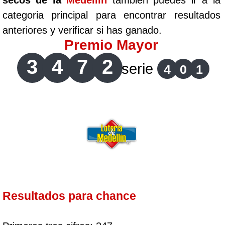
secos de la
Medellín
tambien puedes ir a la
categoria principal para encontrar resultados
anteriores y verificar si has ganado.
Premio Mayor
3
4
7
2
serie
4
0
1
Resultados para chance