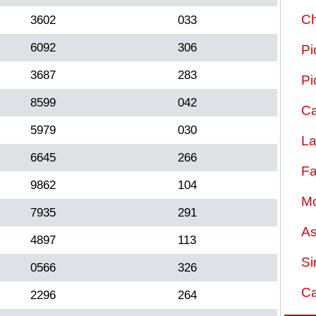
Ch
3602
033
6092
306
Pi
3687
283
Pi
8599
042
Ca
5979
030
La
6645
266
Fa
9862
104
Mo
7935
291
As
4897
113
Si
0566
326
Ca
2296
264