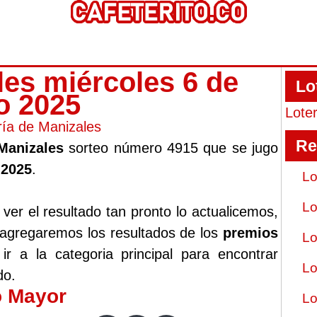
les miércoles 6 de
Lo
o 2025
Lote
ría de Manizales
Re
 Manizales
sorteo número 4915 que se jugo
 2025
.
Lo
Lo
er el resultado tan pronto lo actualicemos,
 agregaremos los resultados de los
premios
Lo
r a la categoria principal para encontrar
Lo
do.
o Mayor
Lo