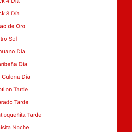
ck 4 Día
ck 3 Día
jao de Oro
tro Sol
nuano Día
ribeña Día
 Culona Día
tilon Tarde
rado Tarde
tioqueñita Tarde
isita Noche