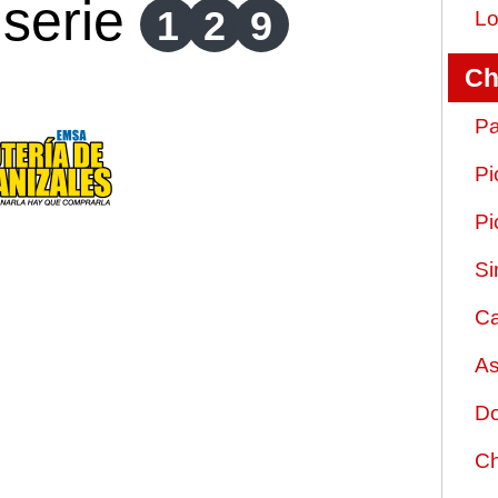
serie
1
2
9
Lo
Ch
Pa
Pi
Pi
Si
Ca
As
Do
Ch