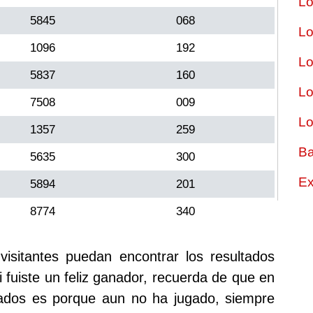
Lo
5845
068
Lo
1096
192
Lo
5837
160
Lo
7508
009
Lo
1357
259
Ba
5635
300
Ex
5894
201
8774
340
sitantes puedan encontrar los resultados
i fuiste un feliz ganador, recuerda de que en
tados es porque aun no ha jugado, siempre