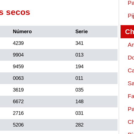
Pa
s secos
Pi
Ch
Número
Serie
4239
341
An
9904
013
D
9459
194
Ca
0063
011
Sa
3619
035
Fa
6672
148
Pa
2716
031
Ch
5206
282