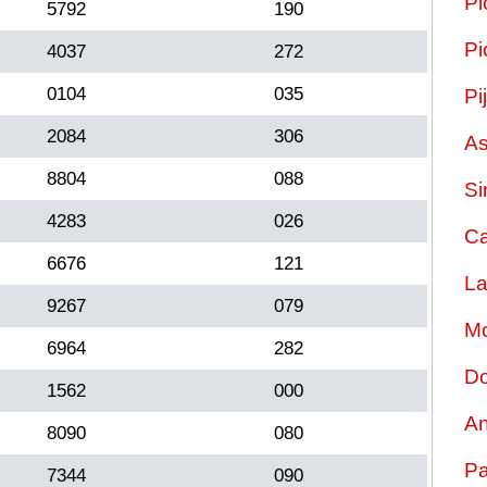
Pi
5792
190
Pi
4037
272
0104
035
Pi
2084
306
As
8804
088
Si
4283
026
Ca
6676
121
La
9267
079
Mo
6964
282
Do
1562
000
An
8090
080
Pa
7344
090