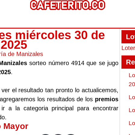
les miércoles 30 de
Lo
o 2025
Lote
ría de Manizales
Re
 Manizales
sorteo número 4914 que se jugo
2025
.
Lo
2
er el resultado tan pronto lo actualicemos,
Lo
 agregaremos los resultados de los
premios
r a la categoria principal para encontrar
Lo
do.
Lo
o Mayor