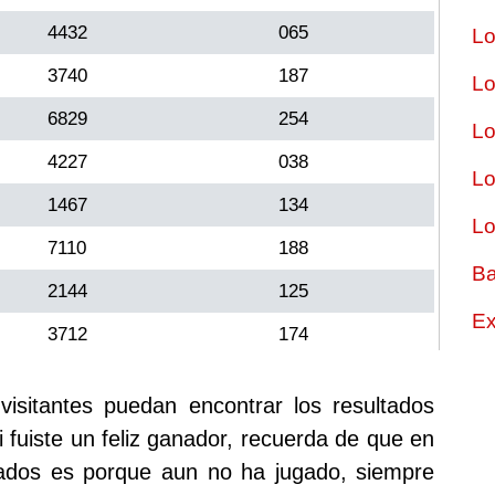
4432
065
Lo
3740
187
Lo
6829
254
Lo
4227
038
Lo
1467
134
Lo
7110
188
Ba
2144
125
Ex
3712
174
sitantes puedan encontrar los resultados
i fuiste un feliz ganador, recuerda de que en
tados es porque aun no ha jugado, siempre