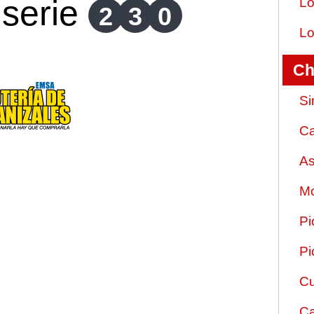
serie
Lo
2
3
0
Lo
Ch
Si
Ca
As
Mo
Pi
Pi
Cu
Ca