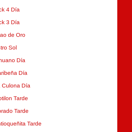
ck 4 Día
ck 3 Día
jao de Oro
tro Sol
nuano Día
ribeña Día
 Culona Día
tilon Tarde
rado Tarde
tioqueñita Tarde