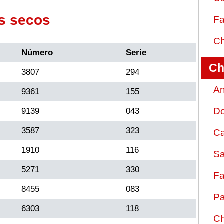
s secos
Fa
Ch
Número
Serie
Ch
3807
294
An
9361
155
D
9139
043
3587
323
Ca
1910
116
Sa
5271
330
Fa
8455
083
Pa
6303
118
Ch