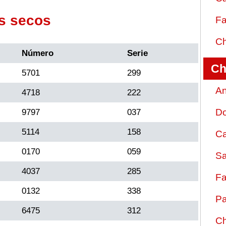
s secos
Fa
Ch
Número
Serie
Ch
5701
299
An
4718
222
D
9797
037
5114
158
Ca
0170
059
Sa
4037
285
Fa
0132
338
Pa
6475
312
Ch