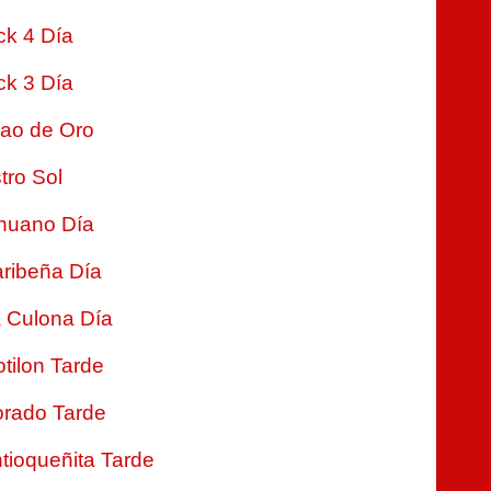
ck 4 Día
ck 3 Día
jao de Oro
tro Sol
nuano Día
ribeña Día
 Culona Día
tilon Tarde
rado Tarde
tioqueñita Tarde