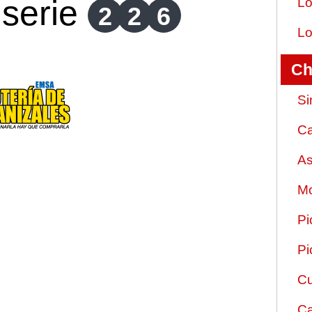
serie
Lo
2
2
6
Lo
Ch
Si
Ca
As
Mo
Pi
Pi
Cu
Ca