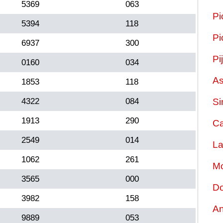
5369
063
Pi
5394
118
Pi
6937
300
Pi
0160
034
As
1853
118
4322
084
Si
1913
290
Ca
2549
014
La
1062
261
Mo
3565
000
Do
3982
158
An
9889
053