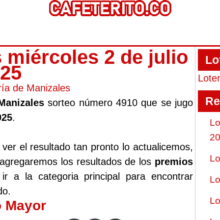
 miércoles 2 de julio
Lo
025
Lote
ría de Manizales
Re
 Manizales
sorteo número 4910 que se jugo
025
.
Lo
2
er el resultado tan pronto lo actualicemos,
Lo
 agregaremos los resultados de los
premios
r a la categoria principal para encontrar
Lo
do.
Lo
o Mayor