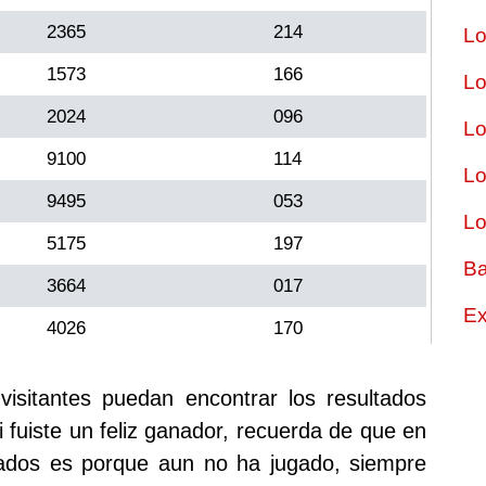
2365
214
Lo
1573
166
Lo
2024
096
Lo
9100
114
Lo
9495
053
Lo
5175
197
Ba
3664
017
Ex
4026
170
sitantes puedan encontrar los resultados
i fuiste un feliz ganador, recuerda de que en
tados es porque aun no ha jugado, siempre